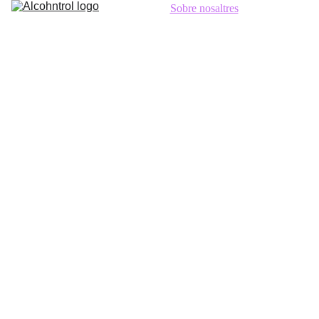
Inici
Sobre nosaltres
Ubicacions
CA
Partners publicitaris
Contacte
Botiga